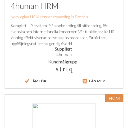
4human HRM
Norwegian HCM vendor expanding in Sweden
Komplett HR-system, från onboarding till offboarding, för
svenska och internationella koncerner. Vår funktionsrika HR-
lösning effektiviserar personalens processer, förbättrar
uppföljningsrutinerna, ger dig överbl...
Supplier:
4human
Kundmålgrupp:
|
|
JÄMFÖR
LÄS MER
HCM