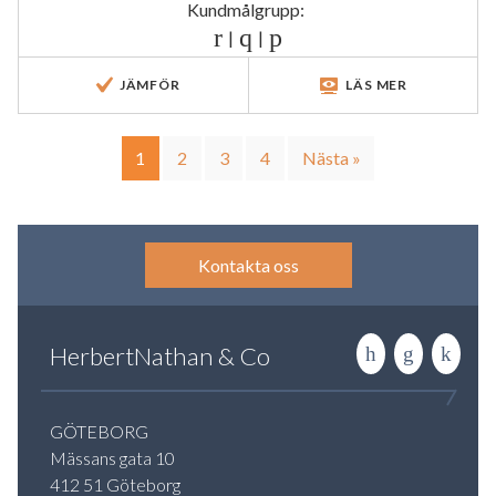
Kundmålgrupp:
|
|
JÄMFÖR
LÄS MER
1
2
3
4
Nästa »
Kontakta oss
HerbertNathan & Co
GÖTEBORG
Mässans gata 10
412 51 Göteborg