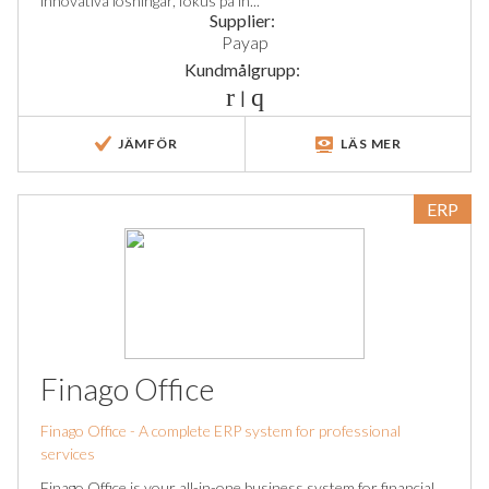
innovativa lösningar, fokus på in...
Supplier:
Payap
Kundmålgrupp:
|
JÄMFÖR
LÄS MER
ERP
Finago Office
Finago Office - A complete ERP system for professional
services
Finago Office is your all-in-one business system for financial