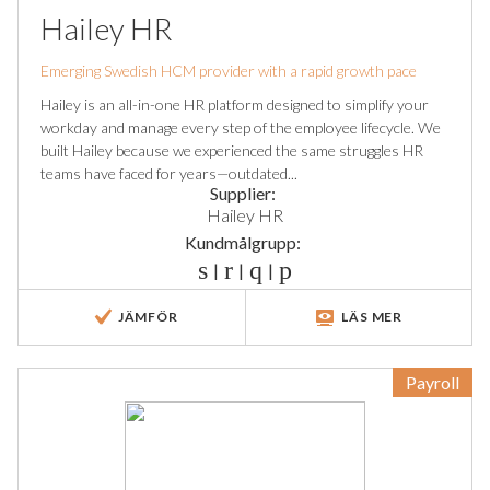
Hailey HR
Emerging Swedish HCM provider with a rapid growth pace
Hailey is an all-in-one HR platform designed to simplify your
workday and manage every step of the employee lifecycle. We
built Hailey because we experienced the same struggles HR
teams have faced for years—outdated...
Supplier:
Hailey HR
Kundmålgrupp:
|
|
|
JÄMFÖR
LÄS MER
Payroll