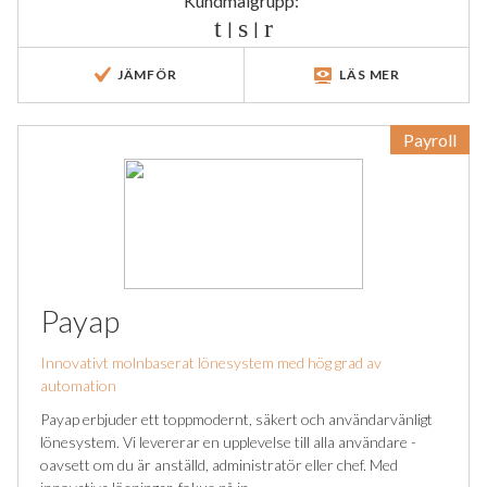
Kundmålgrupp:
|
|
JÄMFÖR
LÄS MER
Payroll
Payap
Innovativt molnbaserat lönesystem med hög grad av
automation
Payap erbjuder ett toppmodernt, säkert och användarvänligt
lönesystem. Vi levererar en upplevelse till alla användare -
oavsett om du är anställd, administratör eller chef. Med